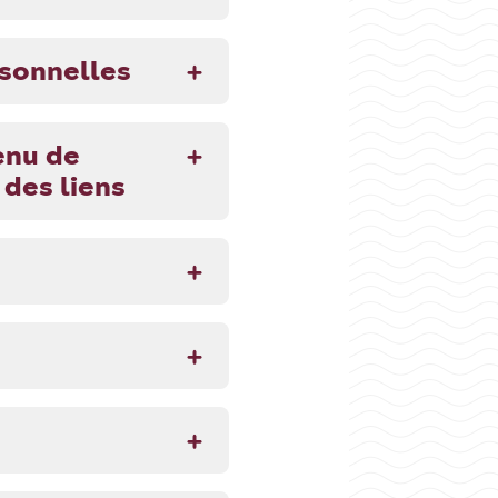
rsonnelles
enu de
 des liens