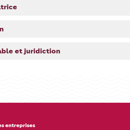
trice
on
able et juridiction
es entreprises