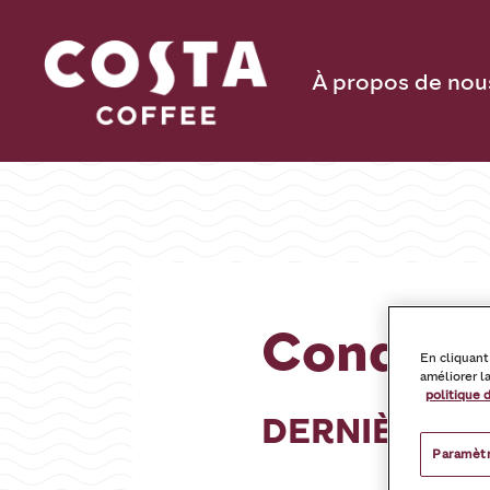
À propos de nou
Conditio
En cliquant
améliorer la
politique 
DERNIÈRE RÉ
Paramètr