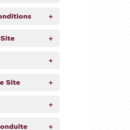
onditions
 Site
e Site
conduite