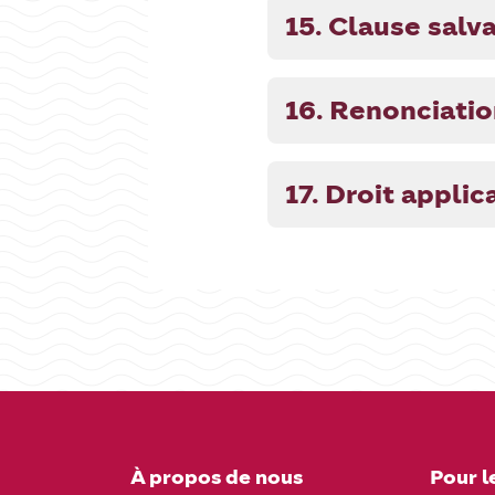
15. Clause salva
16. Renonciati
17. Droit applic
À propos de nous
Pour l